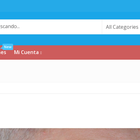
New
nes
Mi Cuenta