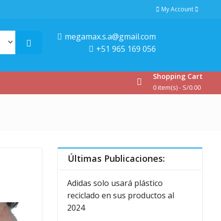
My Account
megamax.s.a@gmail.com
+51 965 169 056
Shopping Cart
0 item(s) -
S/
0.00
Últimas Publicaciones:
Adidas solo usará plástico
reciclado en sus productos al
2024