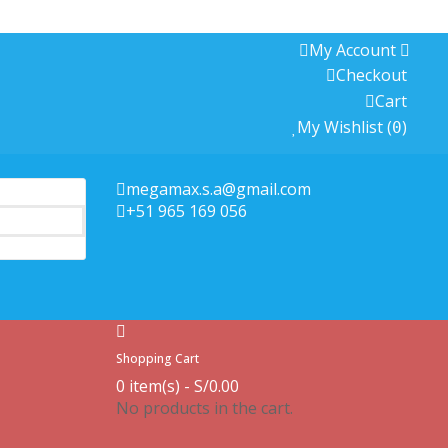
My Account
Checkout
Cart
My Wishlist
(
)
0
megamax.s.a@gmail.com
+51 965 169 056
Shopping Cart
0 item(s) -
S/
0.00
No products in the cart.