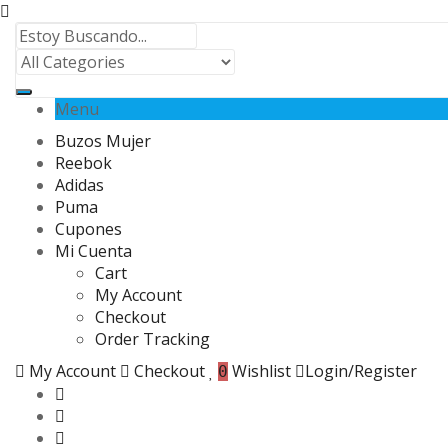
Menu
Buzos Mujer
Reebok
Adidas
Puma
Cupones
Mi Cuenta
Cart
My Account
Checkout
Order Tracking
My Account
Checkout
Wishlist
Login/Register
0