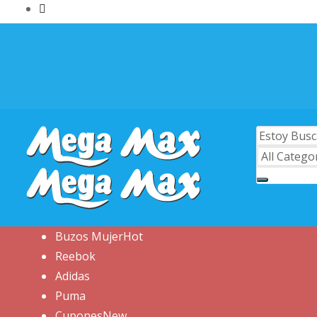
Buzos Mujer
Hot
Reebok
Adidas
Puma
Cupones
New