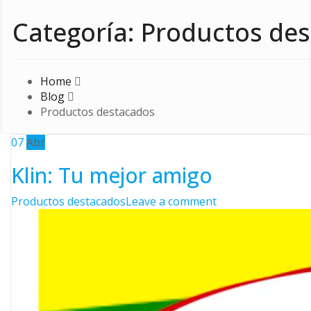
Categoría:
Productos de
Home
Blog
Productos destacados
07
Abr
Klin: Tu mejor amigo
Categories
on
Productos destacados
Leave a comment
Klin:
Tu
mejor
amigo