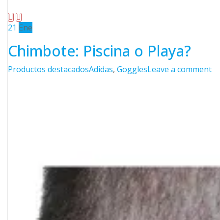
21
Ene
Chimbote: Piscina o Playa?
Categories
Tags
o
Productos destacados
Adidas
,
Goggles
Leave a comment
Ch
Pi
o
Pl