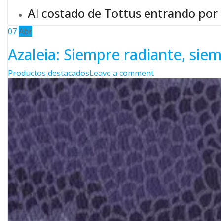
Al costado de Tottus entrando por
07
Abr
Azaleia: Siempre radiante, sie
Categories
on
Productos destacados
Leave a comment
Azaleia:
Siempre
radiante,
siempre
Tú