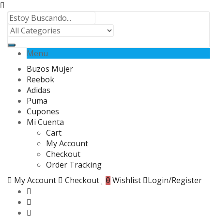
Menu
Buzos Mujer
Reebok
Adidas
Puma
Cupones
Mi Cuenta
Cart
My Account
Checkout
Order Tracking
My Account
Checkout
Wishlist
Login/Register
0