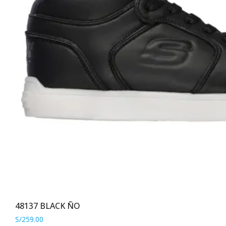
de
producto
48137 BLACK ÑO
S/
259.00