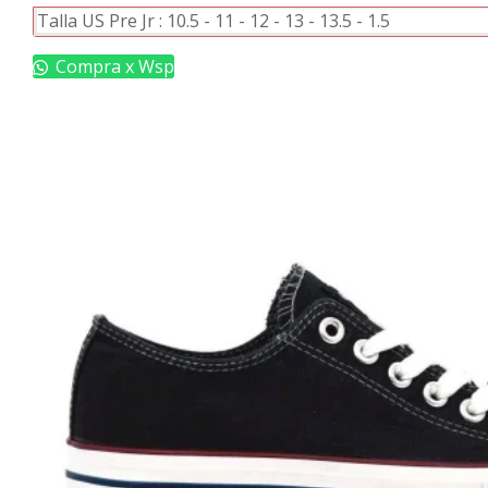
Este
Talla US Pre Jr :
10.5
-
11
-
12
-
13
-
13.5
-
1.5
producto
tiene
Compra x Wsp
múltiples
variantes.
Las
opciones
se
pueden
elegir
en
la
página
de
producto