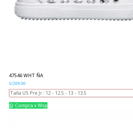
47546 WHT ÑA
S/
209.00
Este
Talla US Pre Jr :
12
-
12.5
-
13
-
13.5
producto
tiene
Compra x Wsp
múltiples
variantes.
Las
opciones