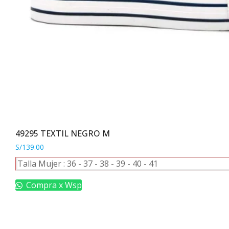
49295 TEXTIL NEGRO M
S/
139.00
Este
Talla Mujer :
36
-
37
-
38
-
39
-
40
-
41
producto
tiene
Compra x Wsp
múltiples
variantes.
Las