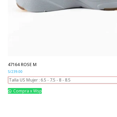
47164 ROSE M
S/
239.00
Este
Talla US Mujer :
6.5
-
7.5
-
8
-
8.5
producto
tiene
Compra x Wsp
múltiples
variantes.
Las
opciones