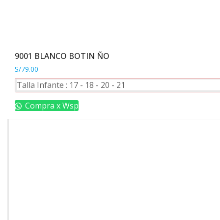
9001 BLANCO BOTIN ÑO
S/
79.00
Este
Talla Infante :
17
-
18
-
20
-
21
producto
tiene
Compra x Wsp
múltiples
variantes.
Las
opciones
se
pueden
elegir
en
la
página