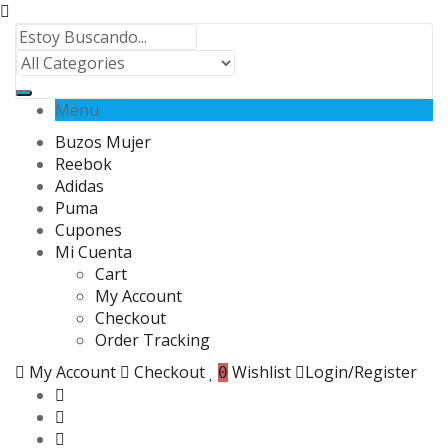
Menu
Buzos Mujer
Reebok
Adidas
Puma
Cupones
Mi Cuenta
Cart
My Account
Checkout
Order Tracking
My Account
Checkout
Wishlist
Login/Register
0