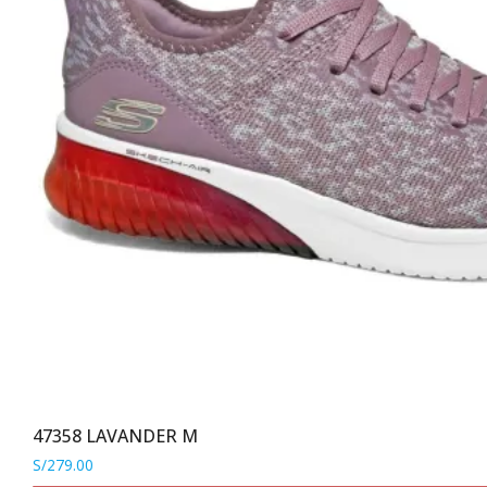
producto
47358 LAVANDER M
S/
279.00