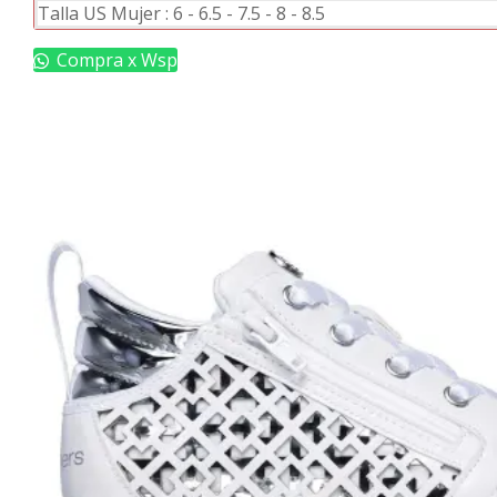
Este
Talla US Mujer :
6
-
6.5
-
7.5
-
8
-
8.5
producto
tiene
Compra x Wsp
múltiples
variantes.
Las
opciones
se
pueden
elegir
en
la
página
de
producto