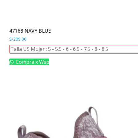
47168 NAVY BLUE
S/
209.00
Este
Talla US Mujer :
5
-
5.5
-
6
-
6.5
-
7.5
-
8
-
8.5
producto
tiene
Compra x Wsp
múltiples
variantes.
Las
opciones
se
pueden
elegir
en
la
página
de