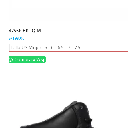
47556 BKTQ M
S/
199.00
Este
Talla US Mujer :
5
-
6
-
6.5
-
7
-
7.5
producto
tiene
Compra x Wsp
múltiples
variantes.
Las
opciones
se
pueden
elegir
en
la
página