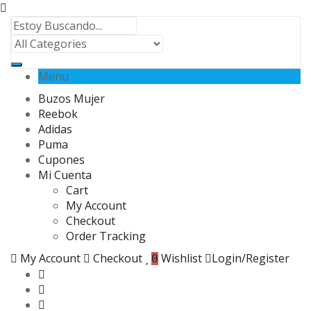
Menu
Buzos Mujer
Reebok
Adidas
Puma
Cupones
Mi Cuenta
Cart
My Account
Checkout
Order Tracking
My Account
Checkout
Wishlist
Login/Register
0