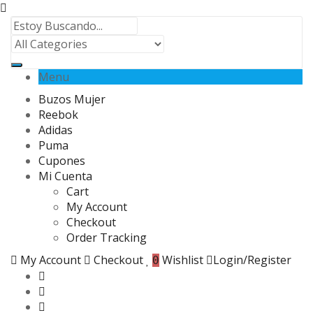
Menu
Buzos Mujer
Reebok
Adidas
Puma
Cupones
Mi Cuenta
Cart
My Account
Checkout
Order Tracking
My Account
Checkout
Wishlist
Login/Register
0