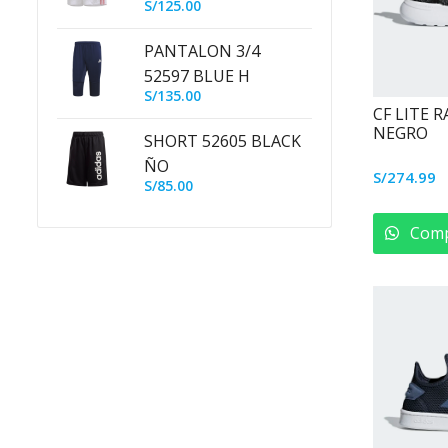
S/
125.00
WHITE
PANTALON 3/4
52597 BLUE H
S/
135.00
CF LITE 
NEGRO
SHORT 52605 BLACK
ÑO
S/
274.99
S/
85.00
Comp