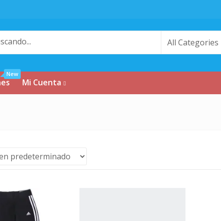
New
nes
Mi Cuenta