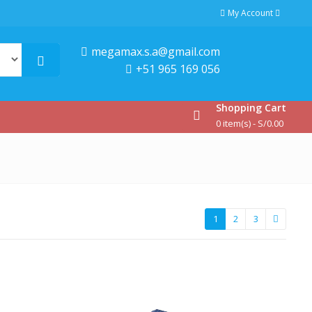
My Account
megamax.s.a@gmail.com
+51 965 169 056
Shopping Cart
0 item(s) -
S/
0.00
1
2
3