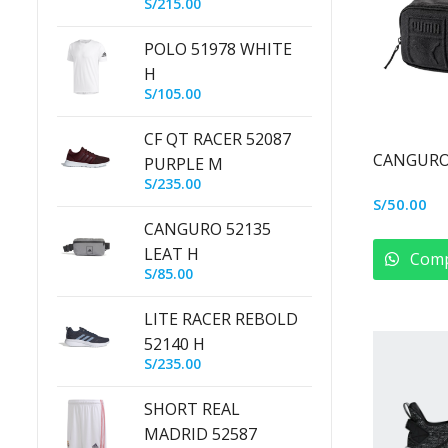
S/
215.00
POLO 51978 WHITE
H
S/
105.00
CF QT RACER 52087
CANGURO
PURPLE M
S/
235.00
S/
50.00
CANGURO 52135
LEAT H
Comp
S/
85.00
LITE RACER REBOLD
52140 H
S/
235.00
SHORT REAL
MADRID 52587