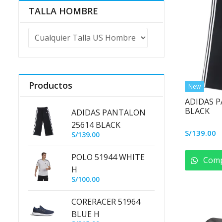
TALLA HOMBRE
Productos
New
ADIDAS 
BLACK
ADIDAS PANTALON
25614 BLACK
S/
139.00
S/
139.00
POLO 51944 WHITE
Comp
H
S/
100.00
CORERACER 51964
BLUE H