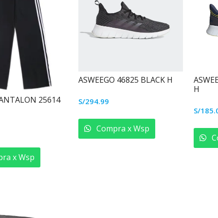
ASWEEGO 46825 BLACK H
ASWEE
H
PANTALON 25614
S/
294.99
Este
S/
185.
producto
Compra x Wsp
tiene
Este
C
múltiples
producto
variantes.
ra x Wsp
tiene
Las
múltiples
opciones
variantes.
se
Las
pueden
opciones
elegir